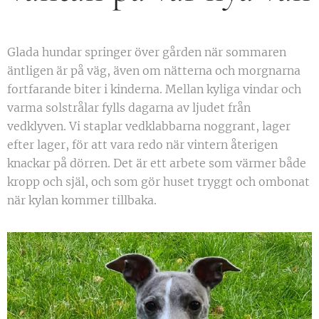
Glada hundar springer över gården när sommaren
äntligen är på väg, även om nätterna och morgnarna
fortfarande biter i kinderna. Mellan kyliga vindar och
varma solstrålar fylls dagarna av ljudet från
vedklyven. Vi staplar vedklabbarna noggrant, lager
efter lager, för att vara redo när vintern återigen
knackar på dörren. Det är ett arbete som värmer både
kropp och själ, och som gör huset tryggt och ombonat
när kylan kommer tillbaka.