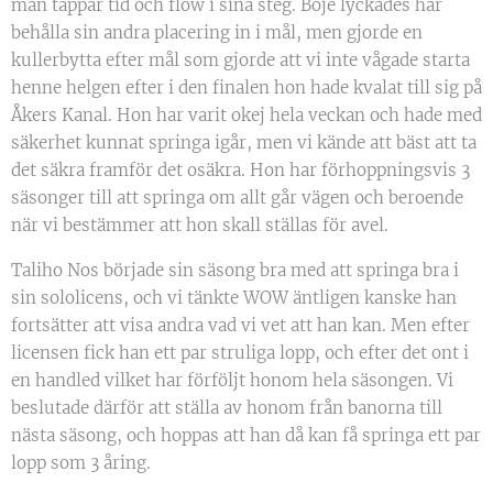
man tappar tid och flow i sina steg. Boje lyckades här
behålla sin andra placering in i mål, men gjorde en
kullerbytta efter mål som gjorde att vi inte vågade starta
henne helgen efter i den finalen hon hade kvalat till sig på
Åkers Kanal. Hon har varit okej hela veckan och hade med
säkerhet kunnat springa igår, men vi kände att bäst att ta
det säkra framför det osäkra. Hon har förhoppningsvis 3
säsonger till att springa om allt går vägen och beroende
när vi bestämmer att hon skall ställas för avel.
Taliho Nos började sin säsong bra med att springa bra i
sin sololicens, och vi tänkte WOW äntligen kanske han
fortsätter att visa andra vad vi vet att han kan. Men efter
licensen fick han ett par struliga lopp, och efter det ont i
en handled vilket har förföljt honom hela säsongen. Vi
beslutade därför att ställa av honom från banorna till
nästa säsong, och hoppas att han då kan få springa ett par
lopp som 3 åring.