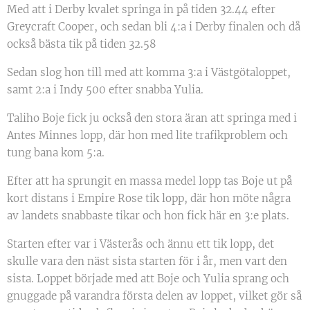
Med att i Derby kvalet springa in på tiden 32.44 efter
Greycraft Cooper, och sedan bli 4:a i Derby finalen och då
också bästa tik på tiden 32.58
Sedan slog hon till med att komma 3:a i Västgötaloppet,
samt 2:a i Indy 500 efter snabba Yulia.
Taliho Boje fick ju också den stora äran att springa med i
Antes Minnes lopp, där hon med lite trafikproblem och
tung bana kom 5:a.
Efter att ha sprungit en massa medel lopp tas Boje ut på
kort distans i Empire Rose tik lopp, där hon möte några
av landets snabbaste tikar och hon fick här en 3:e plats.
Starten efter var i Västerås och ännu ett tik lopp, det
skulle vara den näst sista starten för i år, men vart den
sista. Loppet började med att Boje och Yulia sprang och
gnuggade på varandra första delen av loppet, vilket gör så