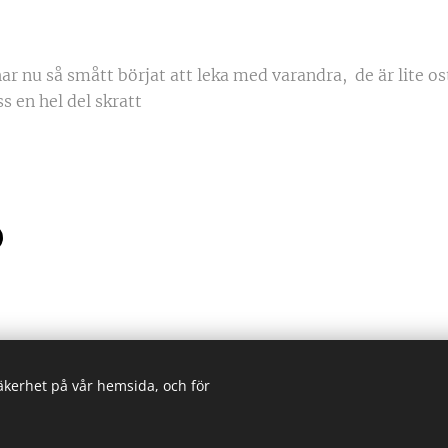
ar nu så smått börjat att leka med varandra, de är lite o
ss en hel del skratt 😁
säkerhet på vår hemsida, och för