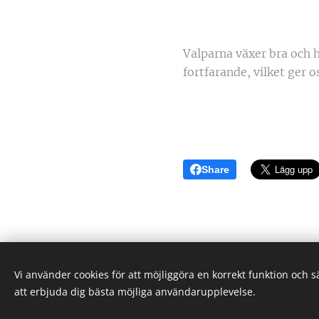
Valparna växer bra och h
fortfarande, vilket ger o
Share
Vi använder cookies för att möjliggöra en korrekt funktion och 
att erbjuda dig bästa möjliga användarupplevelse.
Stockholm