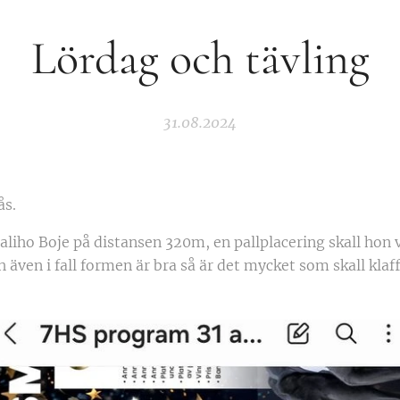
Lördag och tävling
31.08.2024
ås.
Taliho Boje på distansen 320m, en pallplacering skall hon 
h även i fall formen är bra så är det mycket som skall klaf