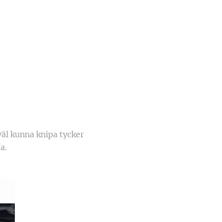
väl kunna knipa tycker
fa.